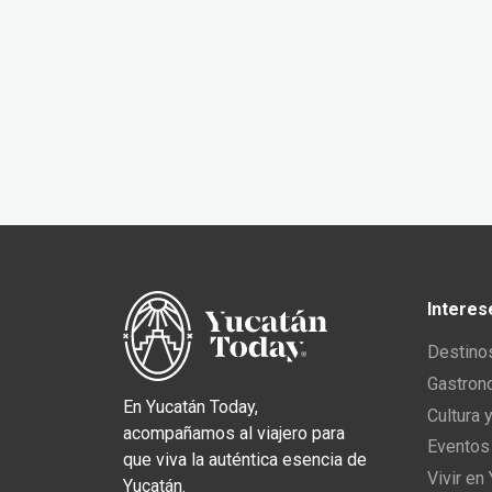
Interes
Destino
Gastron
En Yucatán Today,
Cultura 
acompañamos al viajero para
Eventos
que viva la auténtica esencia de
Vivir en
Yucatán.