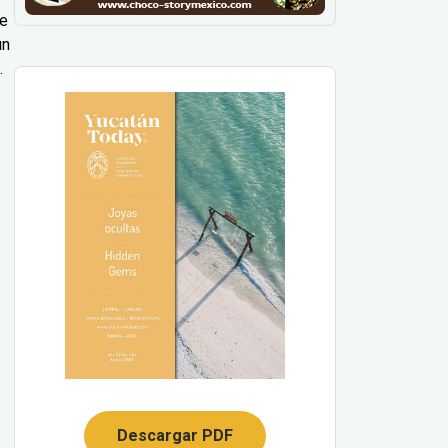
le
un
.
Descargar PDF