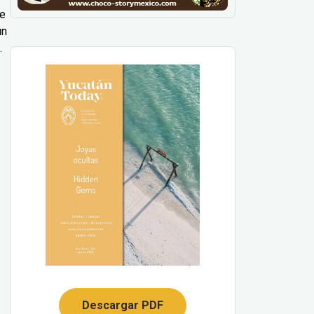
le
un
.
Descargar PDF