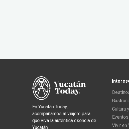
Interes
Destino
Gastron
En Yucatán Today,
Cultura 
acompañamos al viajero para
Eventos
que viva la auténtica esencia de
Vivir en
Yucatán.