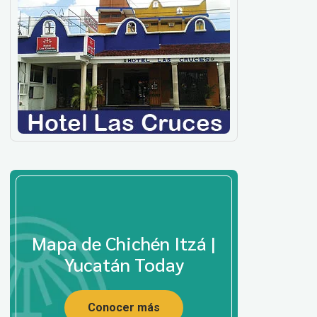
Mapa de Chichén Itzá |
Yucatán Today
Conocer más