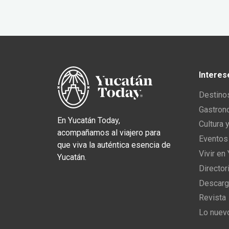
Interes
Destino
Gastron
En Yucatán Today,
Cultura 
acompañamos al viajero para
Eventos
que viva la auténtica esencia de
Vivir en
Yucatán.
Director
Descarg
Revista
Lo nuev