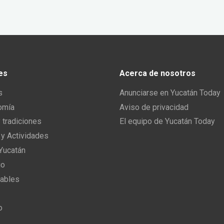
es
Acerca de nosotros
s
Anunciarse en Yucatán Today
omía
Aviso de privacidad
y tradiciones
El equipo de Yucatán Today
 y Actividades
 Yucatán
io
ables
o