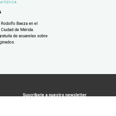
ARTÍSTICA
s
 Rodolfo Baeza en el
 Ciudad de Mérida.
ratuita de acuarelas sobre
ginados.
Suscríbete a nuestro newsletter
¿Enamorado de Yucatán? Recibe en tu
correo lo mejor de Yucatán Today.