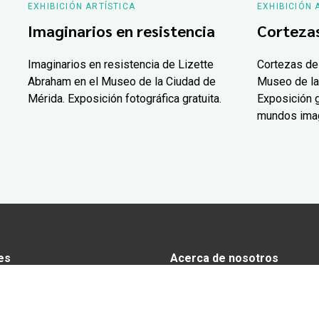
EXHIBICIÓN ARTÍSTICA
EXHIBICIÓN 
Imaginarios en resistencia
Corteza
Imaginarios en resistencia de Lizette
Cortezas de
Abraham en el Museo de la Ciudad de
Museo de la
Mérida. Exposición fotográfica gratuita.
Exposición g
mundos ima
es
Acerca de nosotros
s
Anunciarse en Yucatán Today
omía
Aviso de privacidad