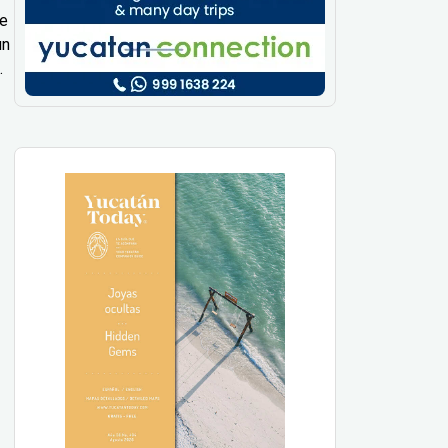
le
un
.