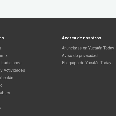
es
Acerca de nosotros
s
Anunciarse en Yucatán Today
omía
Aviso de privacidad
y tradiciones
El equipo de Yucatán Today
 y Actividades
 Yucatán
io
ables
o