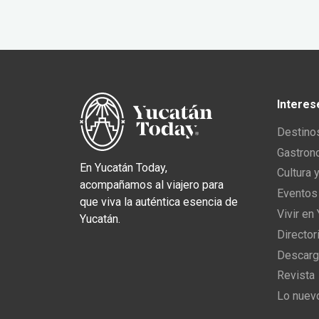
Interes
Destino
Gastron
En Yucatán Today,
Cultura 
acompañamos al viajero para
Eventos
que viva la auténtica esencia de
Vivir en
Yucatán.
Director
Descarg
Revista
Lo nuev