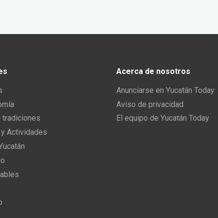
es
Acerca de nosotros
s
Anunciarse en Yucatán Today
omía
Aviso de privacidad
y tradiciones
El equipo de Yucatán Today
 y Actividades
 Yucatán
io
ables
o