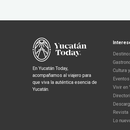
Interes
Destino
Gastron
En Yucatán Today,
Cultura 
acompañamos al viajero para
Eventos
que viva la auténtica esencia de
Vivir en
Yucatán.
Director
Descarg
Revista
Lo nuev