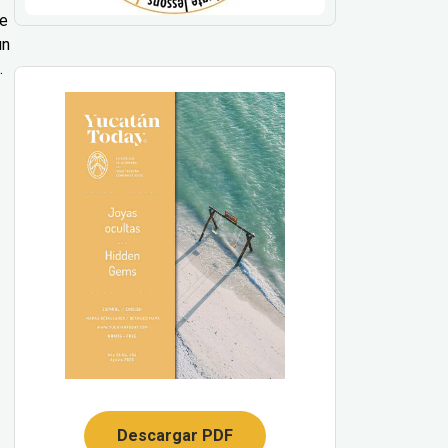
le
un
.
Descargar PDF