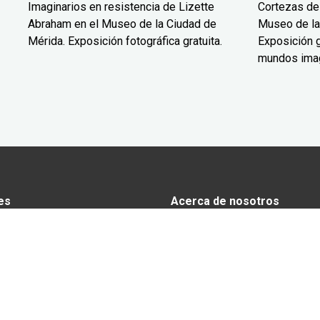
Imaginarios en resistencia de Lizette
Cortezas de
Abraham en el Museo de la Ciudad de
Museo de la
Mérida. Exposición fotográfica gratuita.
Exposición g
mundos ima
es
Acerca de nosotros
s
Anunciarse en Yucatán Today
omía
Aviso de privacidad
y tradiciones
El equipo de Yucatán Today
 y Actividades
 Yucatán