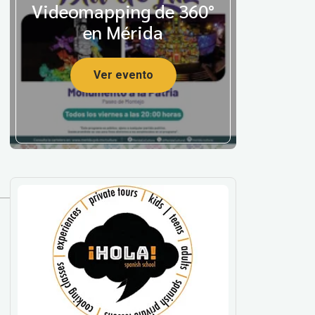
Videomapping de 360°
en Mérida
Ver evento