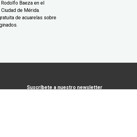
 Rodolfo Baeza en el
 Ciudad de Mérida.
ratuita de acuarelas sobre
ginados.
Suscríbete a nuestro newsletter
¿Enamorado de Yucatán? Recibe en tu
correo lo mejor de Yucatán Today.