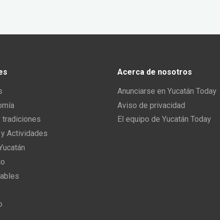
es
Acerca de nosotros
s
Anunciarse en Yucatán Today
omía
Aviso de privacidad
y tradiciones
El equipo de Yucatán Today
 y Actividades
 Yucatán
io
ables
o