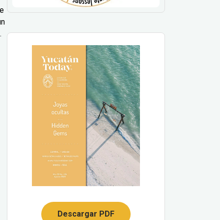
le
un
.
Descargar PDF