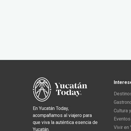
Interes
Destino
Gastron
En Yucatán Today,
Cultura 
acompañamos al viajero para
Eventos
que viva la auténtica esencia de
Vivir en
Yucatán.