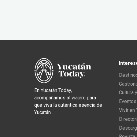
Interes
Destino
Gastron
En Yucatán Today,
Cultura 
acompañamos al viajero para
Eventos
que viva la auténtica esencia de
Vivir en
Yucatán.
Director
Descarg
Revista