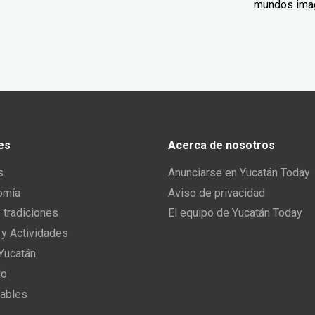
mundos ima
es
Acerca de nosotros
s
Anunciarse en Yucatán Today
omía
Aviso de privacidad
y tradiciones
El equipo de Yucatán Today
 y Actividades
 Yucatán
io
ables