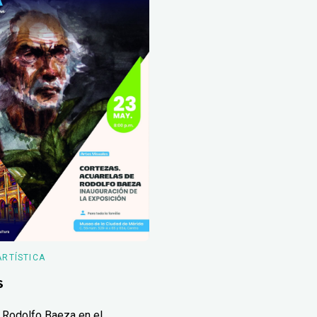
ARTÍSTICA
s
 Rodolfo Baeza en el