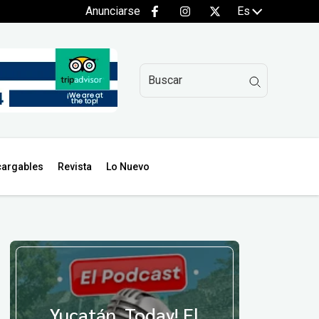
Anunciarse
Es
argables
Revista
Lo Nuevo
Yucatán, Today! El