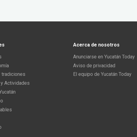
es
Acerca de nosotros
s
Anunciarse en Yucatán Today
omía
Aviso de privacidad
y tradiciones
El equipo de Yucatán Today
 y Actividades
 Yucatán
io
ables
o