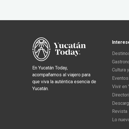
Interes
Destino
Gastron
En Yucatán Today,
Cultura 
acompañamos al viajero para
Eventos
que viva la auténtica esencia de
Vivir en
Yucatán.
Director
Descarg
Revista
Lo nuev