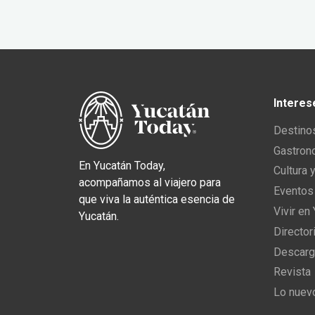
Interes
Destino
Gastron
En Yucatán Today,
Cultura 
acompañamos al viajero para
Eventos
que viva la auténtica esencia de
Vivir en
Yucatán.
Director
Descarg
Revista
Lo nuev