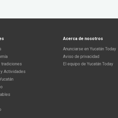
es
Acerca de nosotros
s
Anunciarse en Yucatán Today
omía
Aviso de privacidad
y tradiciones
El equipo de Yucatán Today
 y Actividades
 Yucatán
io
ables
o