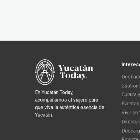
Interes
Destino
Gastron
En Yucatán Today,
Cultura 
acompañamos al viajero para
Eventos
que viva la auténtica esencia de
Vivir en
Yucatán.
Director
Descarg
Revista