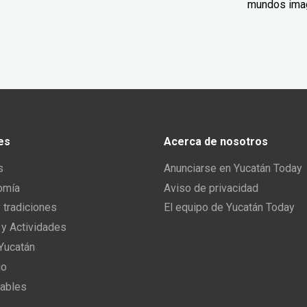
mundos ima
es
Acerca de nosotros
s
Anunciarse en Yucatán Today
omía
Aviso de privacidad
y tradiciones
El equipo de Yucatán Today
 y Actividades
 Yucatán
io
ables