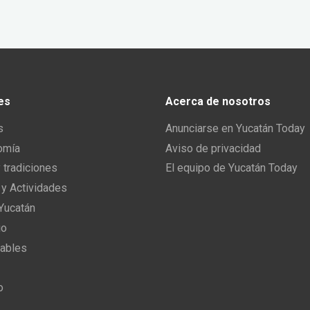
es
Acerca de nosotros
s
Anunciarse en Yucatán Today
omía
Aviso de privacidad
y tradiciones
El equipo de Yucatán Today
 y Actividades
 Yucatán
io
ables
o