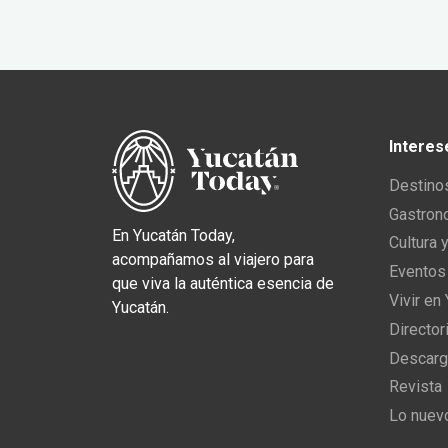
Interes
Destino
Gastron
En Yucatán Today,
Cultura 
acompañamos al viajero para
Eventos
que viva la auténtica esencia de
Vivir en
Yucatán.
Director
Descarg
Revista
Lo nuev