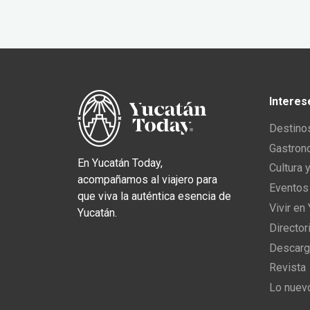
Interes
Destino
Gastron
En Yucatán Today,
Cultura 
acompañamos al viajero para
Eventos
que viva la auténtica esencia de
Vivir en
Yucatán.
Director
Descarg
Revista
Lo nuev