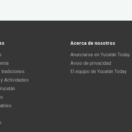
es
Acerca de nosotros
s
Anunciarse en Yucatán Today
omía
Aviso de privacidad
y tradiciones
El equipo de Yucatán Today
 y Actividades
 Yucatán
io
ables
o