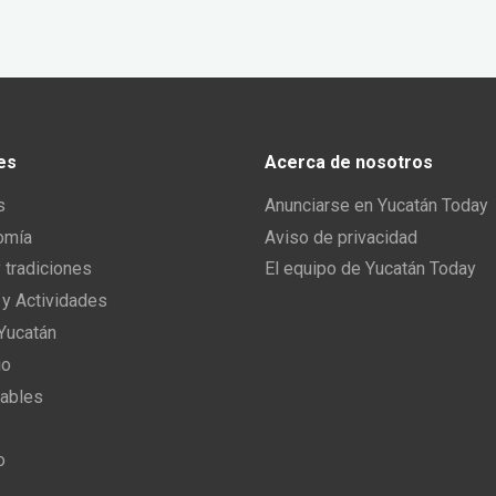
es
Acerca de nosotros
s
Anunciarse en Yucatán Today
omía
Aviso de privacidad
y tradiciones
El equipo de Yucatán Today
 y Actividades
 Yucatán
io
ables
o