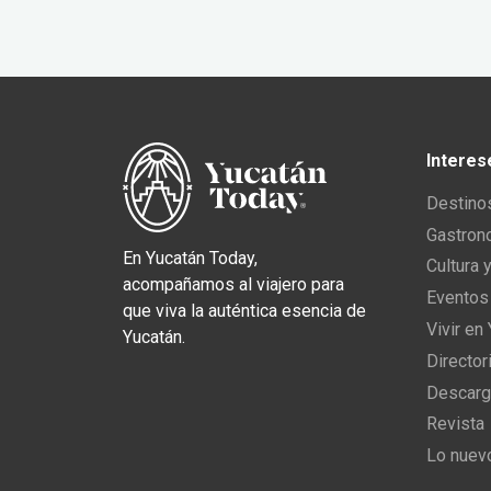
Interes
Destino
Gastron
En Yucatán Today,
Cultura 
acompañamos al viajero para
Eventos
que viva la auténtica esencia de
Vivir en
Yucatán.
Director
Descarg
Revista
Lo nuev