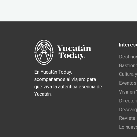
Interes
Destino
Gastron
En Yucatán Today,
Cultura 
acompañamos al viajero para
Eventos
que viva la auténtica esencia de
Vivir en
Yucatán.
Director
Descarg
Revista
Lo nuev