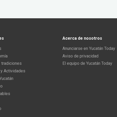
es
Acerca de nosotros
s
Anunciarse en Yucatán Today
omía
Aviso de privacidad
y tradiciones
El equipo de Yucatán Today
 y Actividades
 Yucatán
io
ables
o