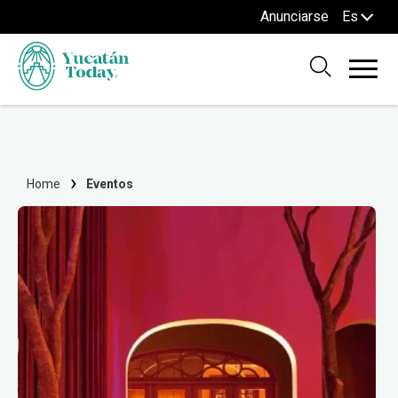
Anunciarse
Es
Home
Eventos