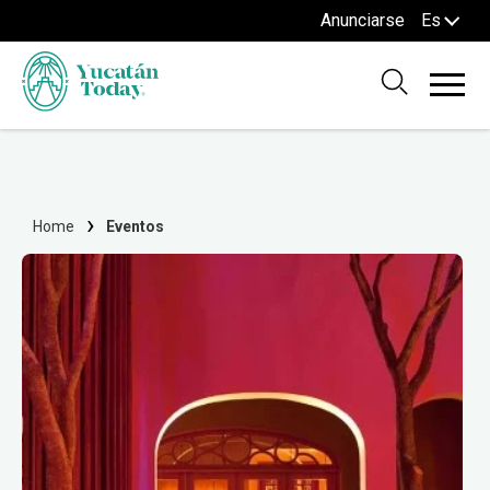
Anunciarse
Es
Home
Eventos