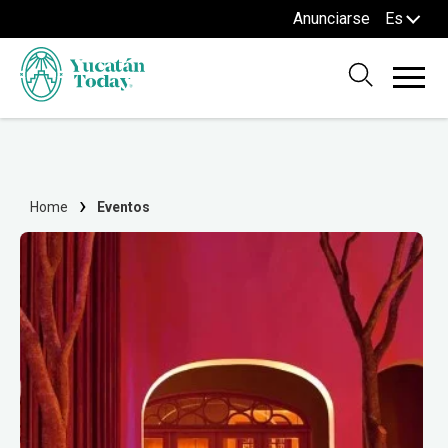
Anunciarse
Es
Home
Eventos