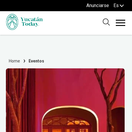
Anunciarse
Es
Home
Eventos