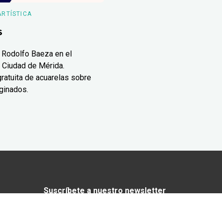
ARTÍSTICA
s
 Rodolfo Baeza en el
 Ciudad de Mérida.
ratuita de acuarelas sobre
ginados.
Suscríbete a nuestro newsletter
¿Enamorado de Yucatán? Recibe en tu
correo lo mejor de Yucatán Today.