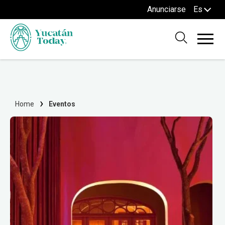
Anunciarse
Es
Home
Eventos