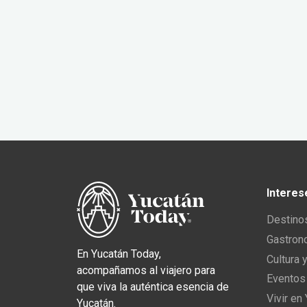
Interes
Destino
Gastron
En Yucatán Today,
Cultura 
acompañamos al viajero para
Eventos
que viva la auténtica esencia de
Vivir en
Yucatán.