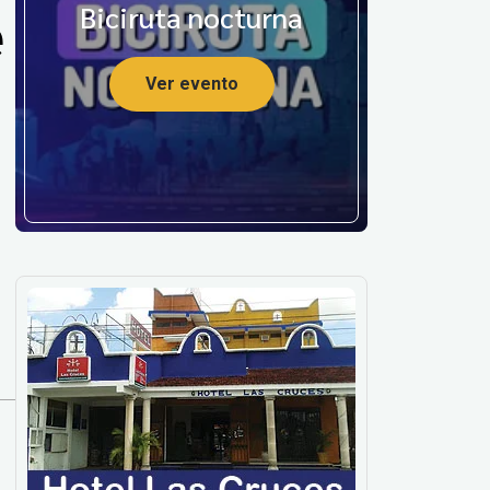
e
Biciruta nocturna
Ver evento