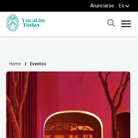
Anunciarse
Es
Home
Eventos