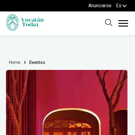
Anunciarse
Es
Home
Eventos