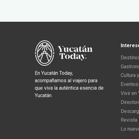
Interes
Destino
Gastron
En Yucatán Today,
Cultura 
acompañamos al viajero para
Eventos
que viva la auténtica esencia de
Vivir en
Yucatán.
Director
Descarg
Revista
Lo nuev