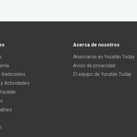
es
Acerca de nosotros
s
Anunciarse en Yucatán Today
omía
Aviso de privacidad
y tradiciones
El equipo de Yucatán Today
 y Actividades
 Yucatán
io
ables
o