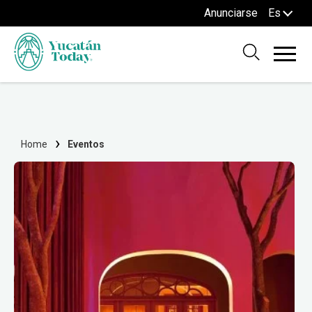
Anunciarse
Es
Home
Eventos