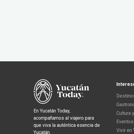
Interes
Destino
Gastron
En Yucatán Today,
Cultura 
acompañamos al viajero para
Eventos
que viva la auténtica esencia de
Vivir en
Yucatán.