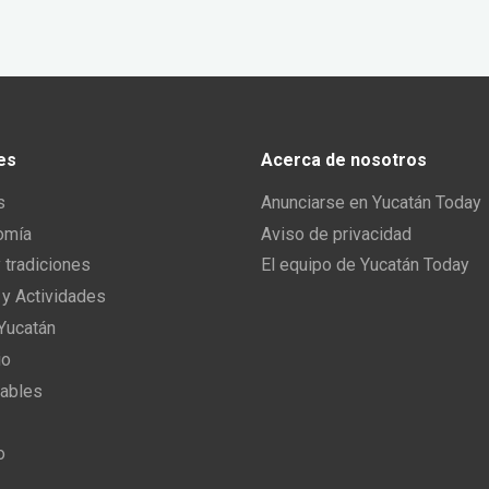
es
Acerca de nosotros
s
Anunciarse en Yucatán Today
omía
Aviso de privacidad
y tradiciones
El equipo de Yucatán Today
 y Actividades
 Yucatán
io
ables
o