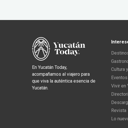
Interes
Destino
Gastron
En Yucatán Today,
Cultura 
acompañamos al viajero para
Eventos
que viva la auténtica esencia de
Vivir en
Yucatán.
Director
Descarg
Revista
Lo nuev