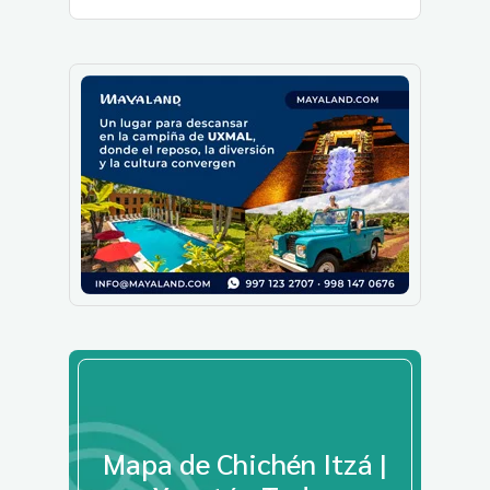
Mapa de Chichén Itzá |