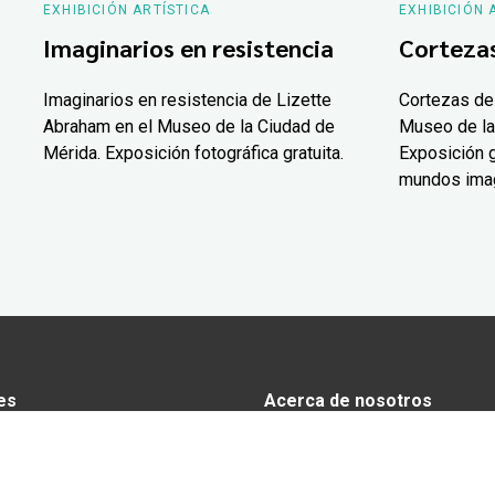
EXHIBICIÓN ARTÍSTICA
EXHIBICIÓN 
Imaginarios en resistencia
Corteza
Imaginarios en resistencia de Lizette
Cortezas de
Abraham en el Museo de la Ciudad de
Museo de la
Mérida. Exposición fotográfica gratuita.
Exposición g
mundos ima
es
Acerca de nosotros
s
Anunciarse en Yucatán Today
omía
Aviso de privacidad