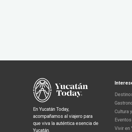
Interes
Destino
Gastron
En Yucatán Today,
Cultura 
acompañamos al viajero para
Eventos
que viva la auténtica esencia de
Vivir en
Yucatán.