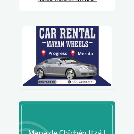
Mapa de Chichén Itzá |