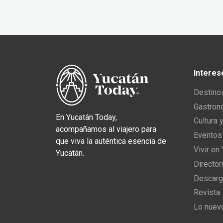
Interes
Destino
Gastron
En Yucatán Today,
Cultura 
acompañamos al viajero para
Eventos
que viva la auténtica esencia de
Vivir en
Yucatán.
Director
Descarg
Revista
Lo nuev