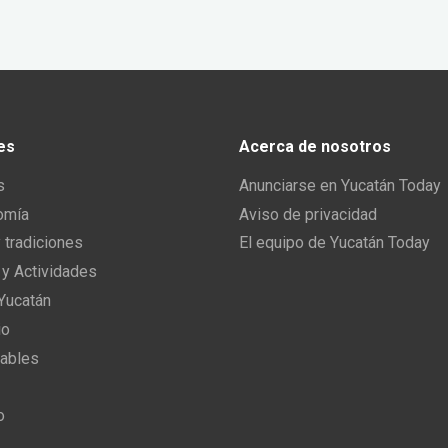
es
Acerca de nosotros
s
Anunciarse en Yucatán Today
omía
Aviso de privacidad
y tradiciones
El equipo de Yucatán Today
 y Actividades
 Yucatán
io
ables
o