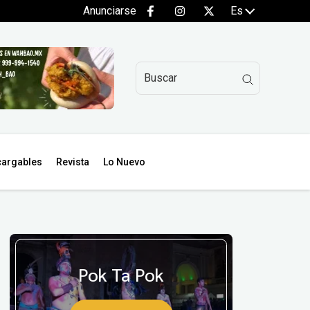
Anunciarse
Es
argables
Revista
Lo Nuevo
Pok Ta Pok