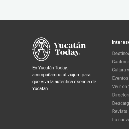
Interes
Destino
Gastron
En Yucatán Today,
Cultura 
acompañamos al viajero para
Eventos
que viva la auténtica esencia de
Vivir en
Yucatán.
Director
Descarg
Revista
Lo nuev