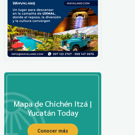
Mapa de Chichén Itzá |
Yucatán Today
Conocer más