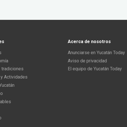
es
Acerca de nosotros
s
Anunciarse en Yucatán Today
omía
Aviso de privacidad
y tradiciones
El equipo de Yucatán Today
 y Actividades
 Yucatán
io
ables
o