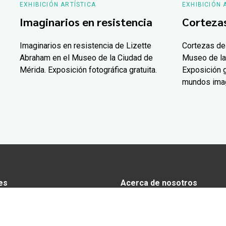
EXHIBICIÓN ARTÍSTICA
EXHIBICIÓN 
Imaginarios en resistencia
Corteza
Imaginarios en resistencia de Lizette
Cortezas de
Abraham en el Museo de la Ciudad de
Museo de la
Mérida. Exposición fotográfica gratuita.
Exposición g
mundos ima
es
Acerca de nosotros
s
Anunciarse en Yucatán Today
omía
Aviso de privacidad