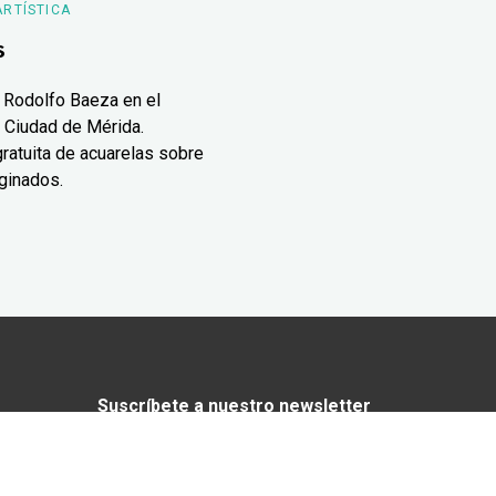
ARTÍSTICA
s
 Rodolfo Baeza en el
 Ciudad de Mérida.
ratuita de acuarelas sobre
ginados.
Suscríbete a nuestro newsletter
¿Enamorado de Yucatán? Recibe en tu
correo lo mejor de Yucatán Today.