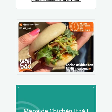
Mapa de Chichén Itzá |