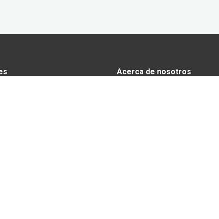
es
Acerca de nosotros
s
Anunciarse en Yucatán Today
omía
Aviso de privacidad
y tradiciones
El equipo de Yucatán Today
 y Actividades
 Yucatán
io
ables
o