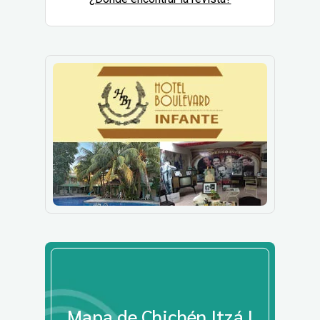
Mapa de Chichén Itzá |