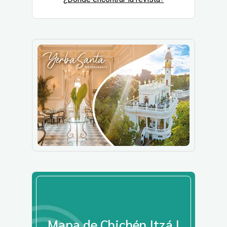
Mapa de Chichén Itzá |