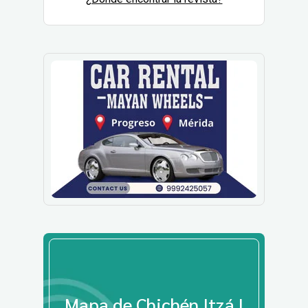
Mapa de Chichén Itzá |