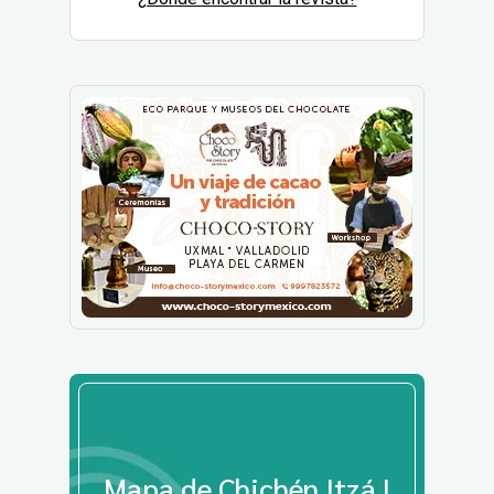
Mapa de Chichén Itzá |