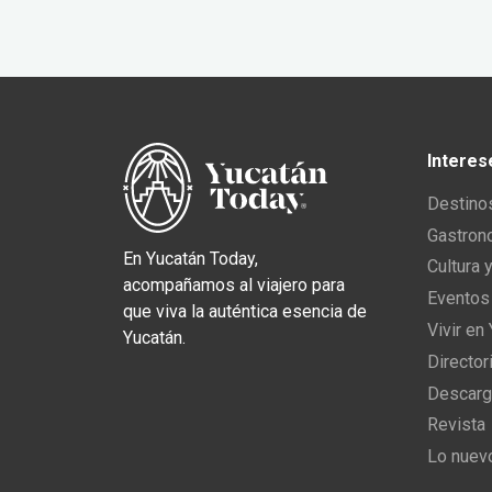
Interes
Destino
Gastron
En Yucatán Today,
Cultura 
acompañamos al viajero para
Eventos
que viva la auténtica esencia de
Vivir en
Yucatán.
Director
Descarg
Revista
Lo nuev