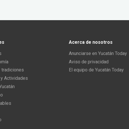
es
Acerca de nosotros
s
Anunciarse en Yucatán Today
omía
Aviso de privacidad
y tradiciones
El equipo de Yucatán Today
 y Actividades
 Yucatán
io
ables
o