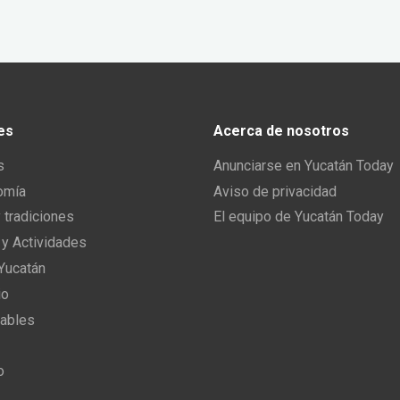
es
Acerca de nosotros
s
Anunciarse en Yucatán Today
omía
Aviso de privacidad
y tradiciones
El equipo de Yucatán Today
 y Actividades
 Yucatán
io
ables
o