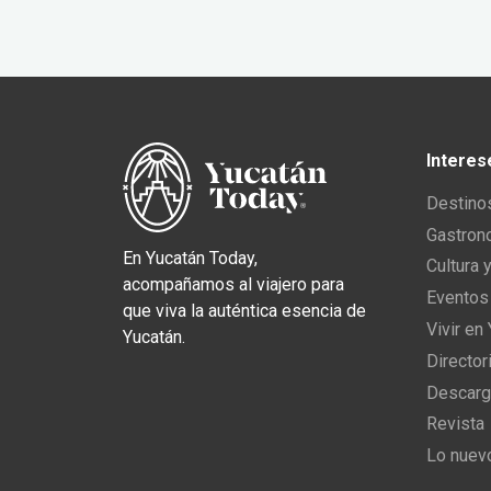
Interes
Destino
Gastron
En Yucatán Today,
Cultura 
acompañamos al viajero para
Eventos
que viva la auténtica esencia de
Vivir en
Yucatán.
Director
Descarg
Revista
Lo nuev