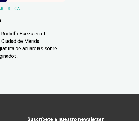
ARTÍSTICA
s
 Rodolfo Baeza en el
 Ciudad de Mérida.
ratuita de acuarelas sobre
ginados.
Suscríbete a nuestro newsletter
¿Enamorado de Yucatán? Recibe en tu
correo lo mejor de Yucatán Today.