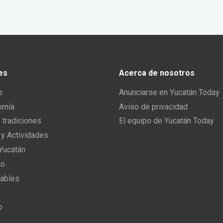
es
Acerca de nosotros
s
Anunciarse en Yucatán Today
omía
Aviso de privacidad
y tradiciones
El equipo de Yucatán Today
 y Actividades
 Yucatán
io
ables
o