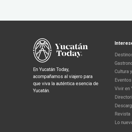
Interes
Destino
Gastron
En Yucatán Today,
Cultura 
acompañamos al viajero para
Eventos
que viva la auténtica esencia de
Vivir en
Yucatán.
Director
Descarg
Revista
Lo nuev