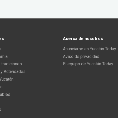
es
Acerca de nosotros
s
Anunciarse en Yucatán Today
omía
Aviso de privacidad
y tradiciones
El equipo de Yucatán Today
 y Actividades
 Yucatán
io
ables
o