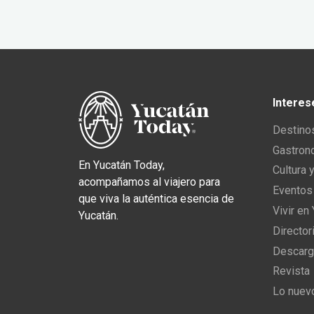
Interes
Destino
Gastron
En Yucatán Today,
Cultura 
acompañamos al viajero para
Eventos
que viva la auténtica esencia de
Vivir en
Yucatán.
Director
Descarg
Revista
Lo nuev