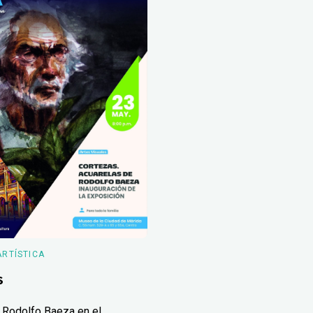
ARTÍSTICA
s
 Rodolfo Baeza en el