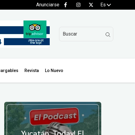
Anunciarse
Es
argables
Revista
Lo Nuevo
Yucatán, Today! El