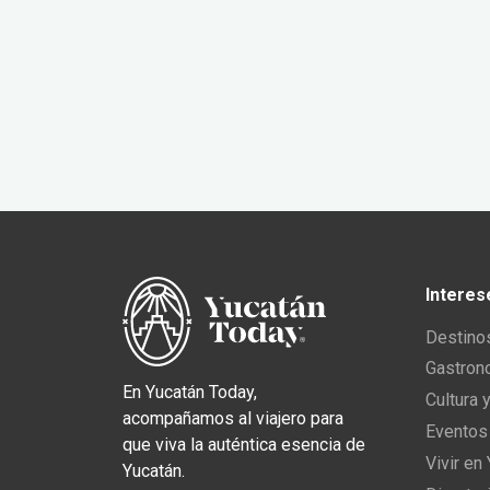
Interes
Destino
Gastron
En Yucatán Today,
Cultura 
acompañamos al viajero para
Eventos
que viva la auténtica esencia de
Vivir en
Yucatán.